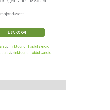
ja kergelt rahustav vahend.
lumajandusest
LISA KORVI
sravi
,
Tinktuurid
,
Toidulisandid
usravi
,
tinktuurid
,
toidulisandid