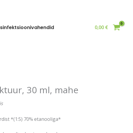
mahe
kogus
sinfektsioonivahendid
0,00
€
ktuur, 30 ml, mahe
is
dist *(1:5) 70% etanooliga*