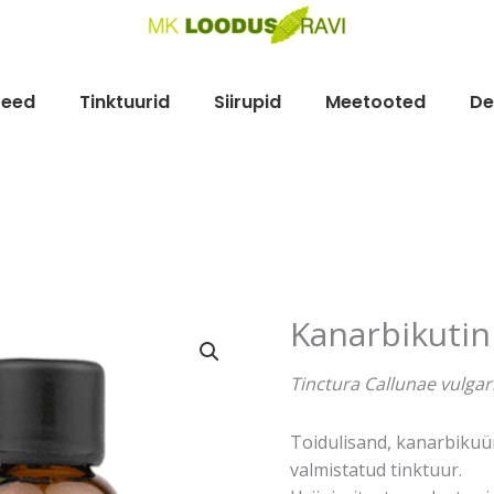
teed
Tinktuurid
Siirupid
Meetooted
De
Kanarbikutin
Kanarbikutinktuur,
30
ml,
Tinctura Callunae vulgar
mahe
kogus
Toidulisand, kanarbikuür
valmistatud tinktuur.