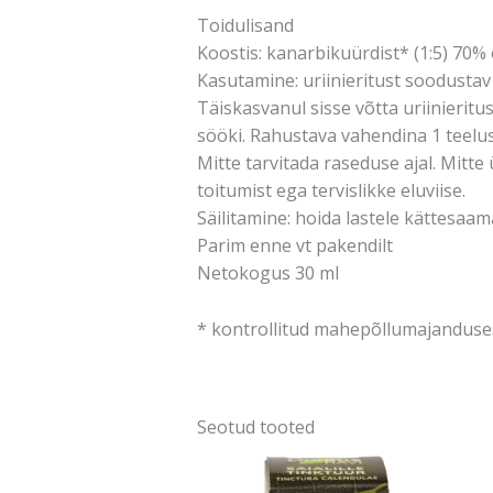
Toidulisand
Koostis: kanarbikuürdist* (1:5) 70%
Kasutamine: uriinieritust soodustav
Täiskasvanul sisse võtta uriinierit
sööki. Rahustava vahendina 1 teelus
Mitte tarvitada raseduse ajal. Mitt
toitumist ega tervislikke eluviise.
Säilitamine: hoida lastele kättesaam
Parim enne vt pakendilt
Netokogus 30 ml
* kontrollitud mahepõllumajanduse
Seotud tooted