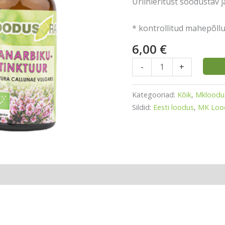
Uriinieritust soodustav 
* kontrollitud mahepõl
6,00
€
-
+
Kategooriad:
Kõik
,
Mkloodu
Sildid:
Eesti loodus
,
MK Lood