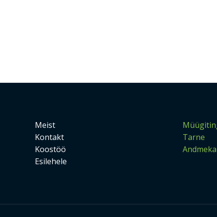
Meist
Müügitin
Kontakt
Tarne
Koostöö
Andmekai
Esilehele