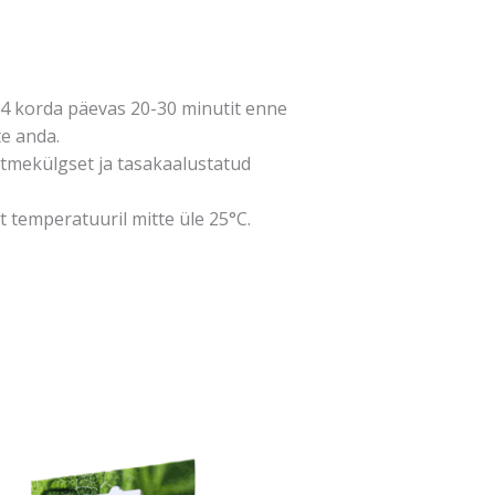
3-4 korda päevas 20-30 minutit enne
te anda.
mitmekülgset ja tasakaalustatud
t temperatuuril mitte üle 25°C.