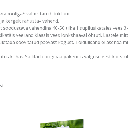
 etanooliga* valmistatud tinktuur.
 ja kergelt rahustav vahend.
ust soodustava vahendina 40-50 tilka 1 supilusikatäies vees 
ikatäis veerand klaasis vees lonkshaaval õhtuti. Lastele mit
e ületada soovitatud päevast kogust. Toidulisand ei asenda 
atus kohas. Säilitada originaalpakendis valguse eest kaitstul
st