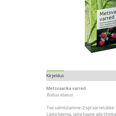
Kirjeldus
Metsvaarika varred
Rubus idaeus
Tee valmistamine: 2 spl varretükke 1 
Lasta keema, jätta kaane alla tõmb