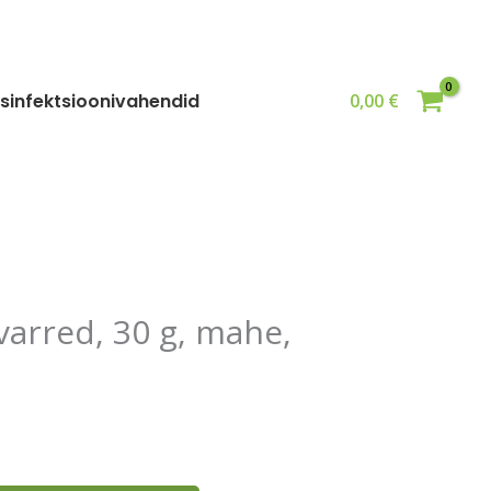
g,
mahe,
karp
kogus
sinfektsioonivahendid
0,00
€
varred, 30 g, mahe,