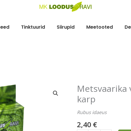
teed
Tinktuurid
Siirupid
Meetooted
De
Metsvaarika 
Metsvaarika
varred,
karp
30
g,
Rubus idaeus
mahe,
2,40
€
karp
kogus