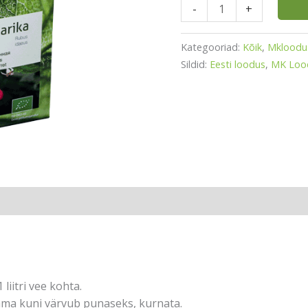
-
+
Kategooriad:
Kõik
,
Mkloodu
Sildid:
Eesti loodus
,
MK Lood
liitri vee kohta.
ama kuni värvub punaseks, kurnata.