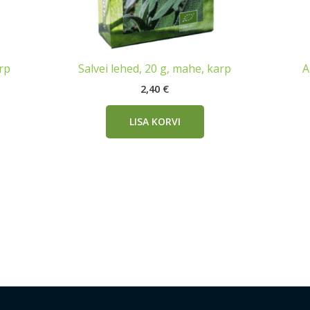
arp
Salvei lehed, 20 g, mahe, karp
A
2,40
€
LISA KORVI