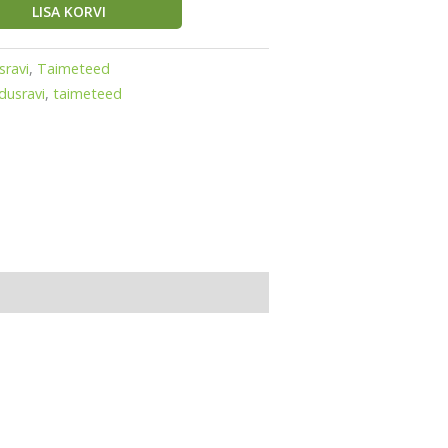
LISA KORVI
sravi
,
Taimeteed
usravi
,
taimeteed