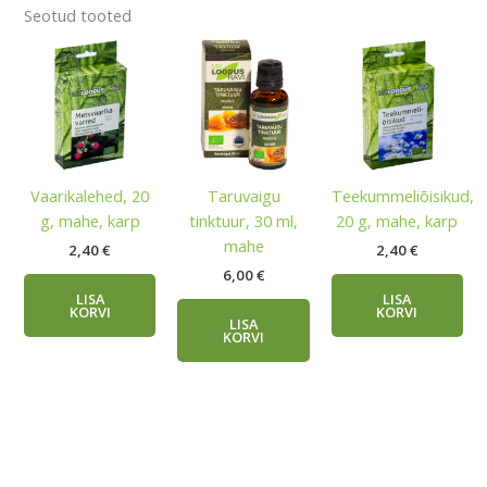
Seotud tooted
Vaarikalehed, 20
Taruvaigu
Teekummeliõisikud,
g, mahe, karp
tinktuur, 30 ml,
20 g, mahe, karp
mahe
2,40
€
2,40
€
6,00
€
LISA
LISA
KORVI
KORVI
LISA
KORVI