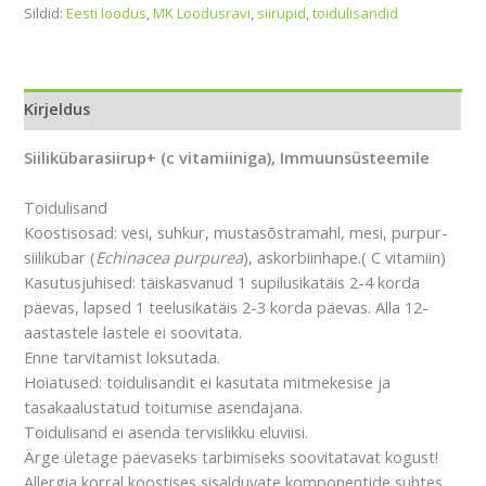
Sildid:
Eesti loodus
,
MK Loodusravi
,
siirupid
,
toidulisandid
Kirjeldus
Siilikübarasiirup+ (c vitamiiniga), Immuunsüsteemile
Toidulisand
Koostisosad: vesi, suhkur, mustasõstramahl, mesi, purpur-
siilikübar (
Echinacea purpurea
), askorbiinhape.( C vitamiin)
Kasutusjuhised: täiskasvanud 1 supilusikatäis 2-4 korda
päevas, lapsed 1 teelusikatäis 2-3 korda päevas. Alla 12-
aastastele lastele ei soovitata.
Enne tarvitamist loksutada.
Hoiatused: toidulisandit ei kasutata mitmekesise ja
tasakaalustatud toitumise asendajana.
Toidulisand ei asenda tervislikku eluviisi.
Ärge ületage päevaseks tarbimiseks soovitatavat kogust!
Allergia korral koostises sisalduvate komponentide suhtes