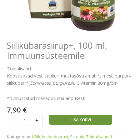
Siilikübarasiirup+, 100 ml,
Immuunsüsteemile
Toidulisand
Koostisosad:Vesi, suhkur, mustasõstramahl*, mesi, purpur-
siilikübar *(
Echinacea purpurea
), C vitamiin.80mg/5ml
*tunnustatud mahepõllumajandusest
7,90
€
LISA KORVI
-
+
Kategooriad:
Kõik
,
Mkloodusravi
,
Siirupid
,
Toidulisandid