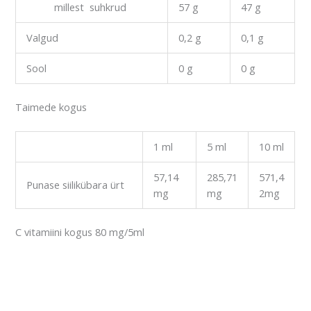
millest suhkrud
57 g
47 g
Valgud
0,2 g
0,1 g
Sool
0 g
0 g
Taimede kogus
1 ml
5 ml
10 ml
57,14
285,71
571,4
Punase siilikübara ürt
mg
mg
2mg
C vitamiini kogus 80 mg/5ml