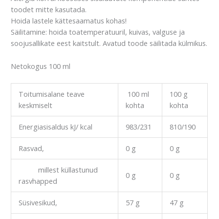
toodet mitte kasutada.
Hoida lastele kättesaamatus kohas!
Säilitamine: hoida toatemperatuuril, kuivas, valguse ja
soojusallikate eest kaitstult. Avatud toode säilitada külmikus.
Netokogus 100 ml
Toitumisalane teave
100 ml
100 g
keskmiselt
kohta
kohta
Energiasisaldus kJ/ kcal
983/231
810/190
Rasvad,
0 g
0 g
millest küllastunud
0 g
0 g
rasvhapped
Süsivesikud,
57 g
47 g