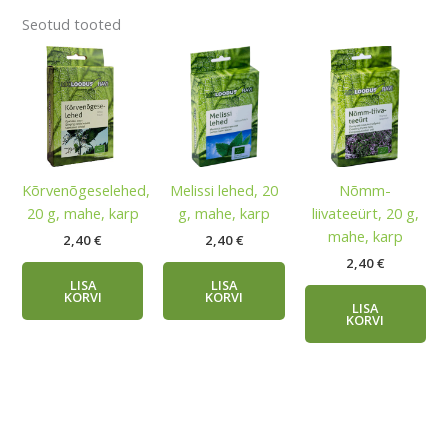
Seotud tooted
Kõrvenõgeselehed,
Melissi lehed, 20
Nõmm-
20 g, mahe, karp
g, mahe, karp
liivateeürt, 20 g,
mahe, karp
2,40
€
2,40
€
2,40
€
LISA
LISA
KORVI
KORVI
LISA
KORVI