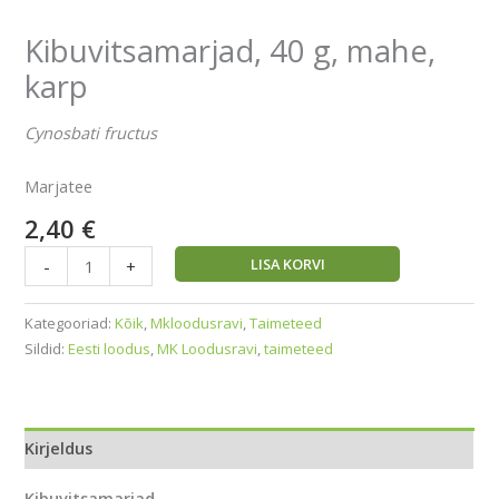
Kibuvitsamarjad, 40 g, mahe,
karp
Cynosbati fructus
Marjatee
2,40
€
LISA KORVI
-
+
Kategooriad:
Kõik
,
Mkloodusravi
,
Taimeteed
Sildid:
Eesti loodus
,
MK Loodusravi
,
taimeteed
Kirjeldus
Kibuvitsamarjad