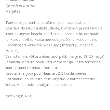
Cynosbati fructus
Marjatee
Toetab organismi kaitsevõimet ja immuunsüsteemi.
Sisaldab rikkalikult antioksüdante, C-vitamiini ja polüfenoole.
Toetab liigeste heaolu, seedimist ja seedetrakti normaalset
funktsiooni. Aitab kaasa neerude ja põie funktsioonidele.
Koostisosad: kibuvitsa (
Rosa spp
.) marjad (
Cynosbati
fructus
).
Valmistamine: võtta umbes pool pakki marju (u 18-20 marja)
ja valada need üle poole liitri keeva veega. Lasta termoses
kuni 12 tundi tõmmata, kurnata.
Kasutamine: juua pool klaasitäit 2-3 korda päevas.
Säilitamine: hoida laste eest varjatud ja kättesaamatus
kohas. Hoida kuivas, valguse eest kaitstult.
Netokogus 40 g